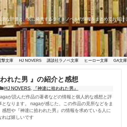
個人的な評価と、次に発売するライトノベルの情報をまとめてお届け
電撃文庫
HJ NOVERS
講談社ラノベ文庫
ヒーロー文庫
GA文
われた男 』の紹介と感想
HJ NOVERS
,
『神達に拾われた男』
nagaが読んだ作品の著者などの情報と個人的な感想と評
となります。 nagaが感じた、この作品の見所などをま
、感想や『神達に拾われた男』の情報を求めている人に
なれば嬉しいです