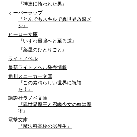
『神達に拾われた男』
オーバーラップ
『とんでもスキルで異世界放浪メ
シ』
ヒーロー文庫
『いずれ最強へと至る道』
『薬屋のひとりごと』
ライトノベル
最新ライトノベル発売情報
角川スニーカー文庫
『この素晴らしい世界に祝福
を！』
講談社ラノベ文庫
『異世界魔王と召喚少女の奴隷魔
術』
電撃文庫
『魔法科高校の劣等生』