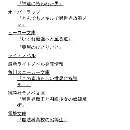
『神達に拾われた男』
オーバーラップ
『とんでもスキルで異世界放浪メ
シ』
ヒーロー文庫
『いずれ最強へと至る道』
『薬屋のひとりごと』
ライトノベル
最新ライトノベル発売情報
角川スニーカー文庫
『この素晴らしい世界に祝福
を！』
講談社ラノベ文庫
『異世界魔王と召喚少女の奴隷魔
術』
電撃文庫
『魔法科高校の劣等生』