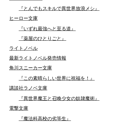
『とんでもスキルで異世界放浪メシ』
ヒーロー文庫
『いずれ最強へと至る道』
『薬屋のひとりごと』
ライトノベル
最新ライトノベル発売情報
角川スニーカー文庫
『この素晴らしい世界に祝福を！』
講談社ラノベ文庫
『異世界魔王と召喚少女の奴隷魔術』
電撃文庫
『魔法科高校の劣等生』