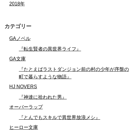
2018年
カテゴリー
GAノベル
『転生賢者の異世界ライフ』
GA文庫
『たとえばラストダンジョン前の村の少年が序盤の
町で暮らすような物語』
HJ NOVERS
『神達に拾われた男』
オーバーラップ
『とんでもスキルで異世界放浪メシ』
ヒーロー文庫