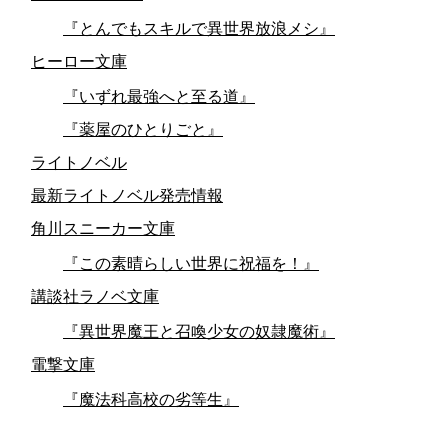
『とんでもスキルで異世界放浪メシ』
ヒーロー文庫
『いずれ最強へと至る道』
『薬屋のひとりごと』
ライトノベル
最新ライトノベル発売情報
角川スニーカー文庫
『この素晴らしい世界に祝福を！』
講談社ラノベ文庫
『異世界魔王と召喚少女の奴隷魔術』
電撃文庫
『魔法科高校の劣等生』