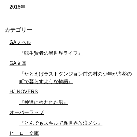
2018年
カテゴリー
GAノベル
『転生賢者の異世界ライフ』
GA文庫
『たとえばラストダンジョン前の村の少年が序盤の
町で暮らすような物語』
HJ NOVERS
『神達に拾われた男』
オーバーラップ
『とんでもスキルで異世界放浪メシ』
ヒーロー文庫