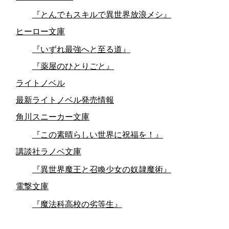
『とんでもスキルで異世界放浪メシ』
ヒーロー文庫
『いずれ最強へと至る道』
『薬屋のひとりごと』
ライトノベル
最新ライトノベル発売情報
角川スニーカー文庫
『この素晴らしい世界に祝福を！』
講談社ラノベ文庫
『異世界魔王と召喚少女の奴隷魔術』
電撃文庫
『魔法科高校の劣等生』