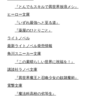
『とんでもスキルで異世界放浪メシ』
ヒーロー文庫
『いずれ最強へと至る道』
『薬屋のひとりごと』
ライトノベル
最新ライトノベル発売情報
角川スニーカー文庫
『この素晴らしい世界に祝福を！』
講談社ラノベ文庫
『異世界魔王と召喚少女の奴隷魔術』
電撃文庫
『魔法科高校の劣等生』