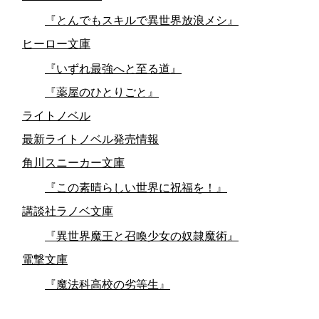
『とんでもスキルで異世界放浪メシ』
ヒーロー文庫
『いずれ最強へと至る道』
『薬屋のひとりごと』
ライトノベル
最新ライトノベル発売情報
角川スニーカー文庫
『この素晴らしい世界に祝福を！』
講談社ラノベ文庫
『異世界魔王と召喚少女の奴隷魔術』
電撃文庫
『魔法科高校の劣等生』