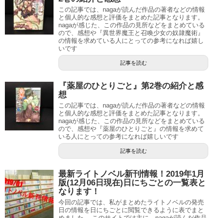
この記事では、nagaが読んだ作品の著者などの情報
と個人的な感想と評価をまとめた記事となります。
nagaが感じた、この作品の見所などをまとめている
ので、感想や『異世界魔王と召喚少女の奴隷魔術』
の情報を求めている人にとっての参考になれば嬉し
いです
記事を読む
『薬屋のひとりごと』第2巻の紹介と感
想
この記事では、nagaが読んだ作品の著者などの情報
と個人的な感想と評価をまとめた記事となります。
nagaが感じた、この作品の見所などをまとめている
ので、感想や『薬屋のひとりごと』の情報を求めて
いる人にとっての参考になれば嬉しいです
記事を読む
最新ライトノベル新刊情報！2019年1月
版(12月06日現在)日にちごとの一覧表と
なります！
今回の記事では、私がまとめたライトノベルの発売
日の情報を日にちごとに閲覧できるように表でまと
めました。 このサイトでは主に、nagaが読んだ作品