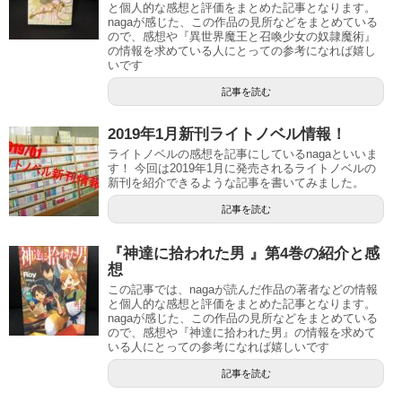
と個人的な感想と評価をまとめた記事となります。
nagaが感じた、この作品の見所などをまとめている
ので、感想や『異世界魔王と召喚少女の奴隷魔術』
の情報を求めている人にとっての参考になれば嬉し
いです
記事を読む
2019年1月新刊ライトノベル情報！
ライトノベルの感想を記事にしているnagaといいま
す！ 今回は2019年1月に発売されるライトノベルの
新刊を紹介できるような記事を書いてみました。
記事を読む
『神達に拾われた男 』第4巻の紹介と感
想
この記事では、nagaが読んだ作品の著者などの情報
と個人的な感想と評価をまとめた記事となります。
nagaが感じた、この作品の見所などをまとめている
ので、感想や『神達に拾われた男』の情報を求めて
いる人にとっての参考になれば嬉しいです
記事を読む