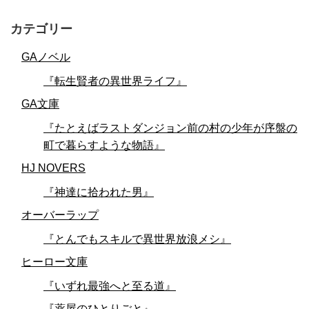
カテゴリー
GAノベル
『転生賢者の異世界ライフ』
GA文庫
『たとえばラストダンジョン前の村の少年が序盤の
町で暮らすような物語』
HJ NOVERS
『神達に拾われた男』
オーバーラップ
『とんでもスキルで異世界放浪メシ』
ヒーロー文庫
『いずれ最強へと至る道』
『薬屋のひとりごと』